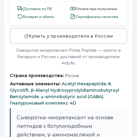
Доставка по РБ
Оплата при получении
Возврат и обмен
Сертификаты качества
Купить у производителя в России
Сыворотка-миорелаксант Prime Peptide — купить в
Беларуси и России с доставкой от производителя
ArtLife.
Страна производства:
Россия
Активные элементы:
Acetyl Hexapeptide-8
,
Glycolift
,
β-Alanyl Hydroxyprolyldiaminobutyroyl
Benzylamide
,
γ-aminobutyric acid (GABA)
,
Гиалуроновый комплекс 4D
Сыворотка-миорелаксант на основе
пептидов с ботулоподобным
действием, γ-аминомасляной и