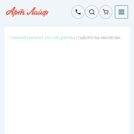
Перейти
к
содержимому
ГЛАВНАЯ
/
КАТАЛОГ
/
КОСМЕЦЕВТИКА
/ СЫВОРОТКА-МИОРЕЛАКСАНТ PRIME PEPTIDE