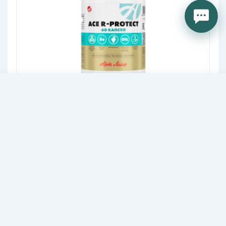
96,00
В КОРЗИНУ
ACE R-protect АСЕ антиоксидантный
BYN
комплекс
Высокоэффективный антиоксидантный
комплекс: витамины A, C, E,
ресвератрол и «Пропиоселен».
Здоровье клеток, anti–age, иммунная
92,40
BYN
-24%
121,00
BYN
поддержка
В корзину