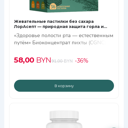
Жевательные пастилки без сахара
ЛорАсепт — природная защита горла и
иммунитета
«Здоровье полости рта — естественным
путём» Биоконцентрат пихты (СGNC),
живой терпентин, целебная цетрария и
натуральный прополис работают в
58,00
BYN
-36%
91,00
BYN
синергии, создавая мощную защиту от
бактерий, воспалений и неприятного
запаха.
В корзину