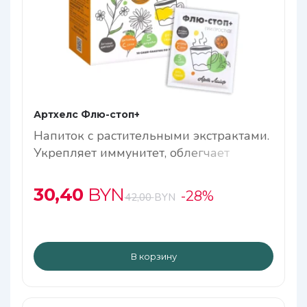
Артхелс Флю-стоп+
Напиток с растительными экстрактами.
Укрепляет иммунитет, облегчает
симптомы простуды, выводит токсины
30,40
BYN
-28%
42,00
BYN
В корзину