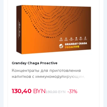
Granday Chaga Proactive
Концентраты для приготовления
напитков с иммуномодулирующим,
адаптогенным действием и
антиоксидантной защитой
130,40
BYN
-31%
190,00
BYN