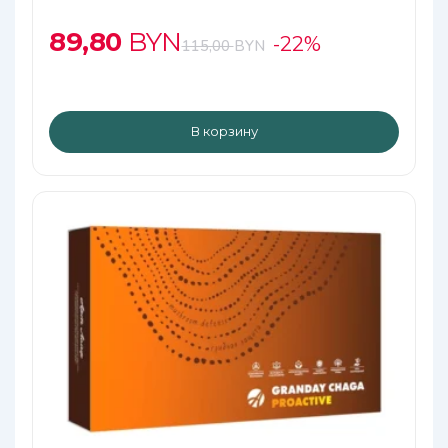
89,80
BYN
-22%
115,00
BYN
В корзину