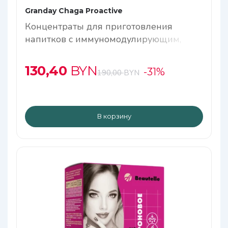
Granday Chaga Proactive
Концентраты для приготовления
напитков с иммуномодулирующим,
адаптогенным действием и
антиоксидантной защитой
130,40
BYN
-31%
190,00
BYN
В корзину