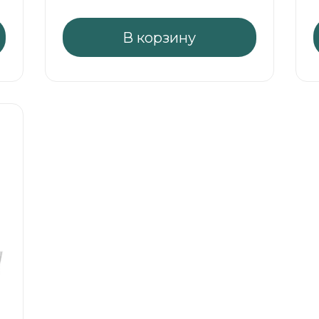
отличной заменой десерта во
время диет, регулирует
аппетит благодаря экстрактам
В корзину
худии и г