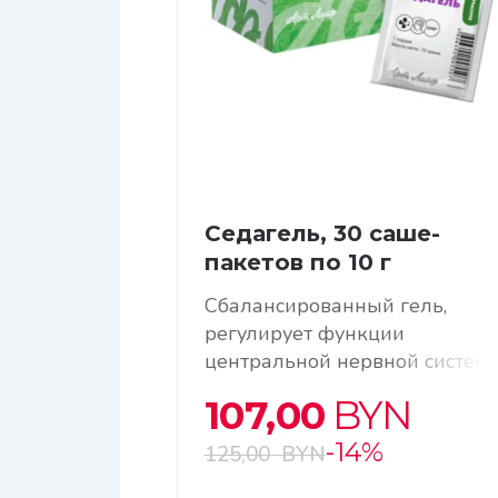
Седагель, 30 саше-
пакетов по 10 г
Сбалансированный гель,
регулирует функции
центральной нервной систем
и обладает мягким
107,00
BYN
успокаивающим эффектом
-14%
125,00
BYN