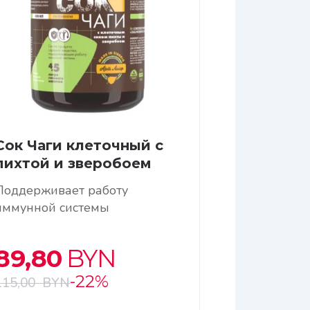
Сок Чаги клеточный с
пихтой и зверобоем
Поддерживает работу
иммунной системы
89,80
BYN
-22%
115,00
BYN