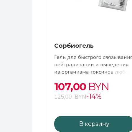
Сорбиогель
Гель для быстрого связывания
нейтрализации и выведения
из организма токсинов любог
происхождения
107,00
BYN
-14%
125,00
BYN
В корзину