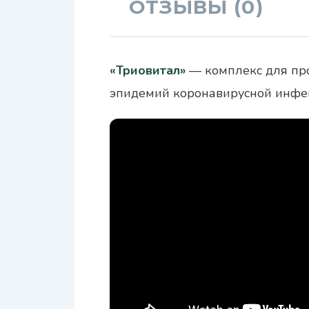
ОТЗЫВЫ (0)
«Триовитал»
— комплекс для про
эпидемий коронавирусной инфекц