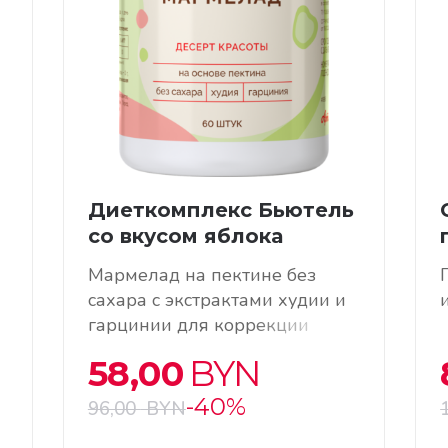
Диеткомплекс Бьютель
со вкусом яблока
Мармелад на пектине без
сахара с экстрактами худии и
ы
гарцинии для коррекции
фигуры Мармелад
58,00
BYN
Диеткомплекс обладает
пониженной калорийностью,
-40%
96,00
BYN
приятным вкусом, является