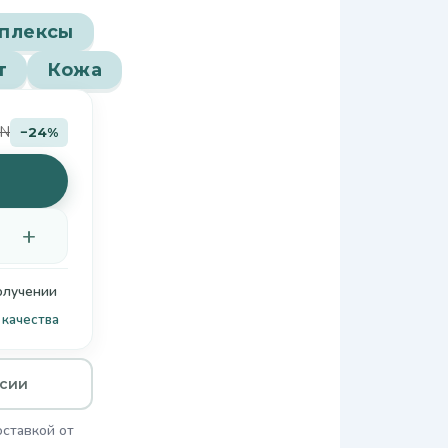
мплексы
т
Кожа
YN
−24%
+
олучении
качества
ссии
оставкой от