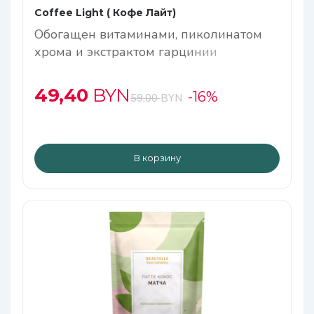
Coffee Light ( Кофе Лайт)
Обогащен витаминами, пиколинатом
хрома и экстрактом гарцинии
камбоджийской
49,40
BYN
-16%
59,00
BYN
В корзину