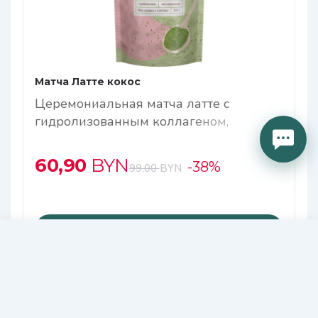
Матча Латте кокос
Церемониальная матча латте с
гидролизованным коллагеном,
нативным кремнием и комплексом
метабиотиков
60,90
BYN
-38%
99,00
BYN
В корзину
40,80
В КОРЗИНУ
BYN