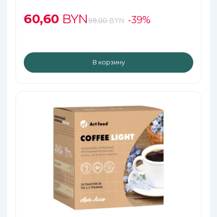
пиколинатом хрома на МСТ-масле
60,60
BYN
-39%
99,00
BYN
В корзину