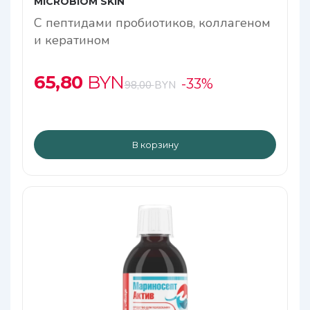
МICROBIOM SKIN
С пептидами пробиотиков, коллагеном
и кератином
65,80
BYN
-33%
98,00
BYN
В корзину