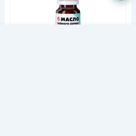
58,30
В КОРЗИНУ
BYN
Масло чайного дерева 100%
Природный антисептик широкого
спектра действия, для наружного
применения
55,90
BYN
-37%
89,00
BYN
В корзину