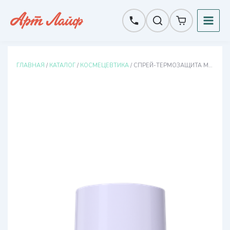
Перейти
к
содержимому
ГЛАВНАЯ
/
КАТАЛОГ
/
КОСМЕЦЕВТИКА
/ СПРЕЙ-ТЕРМОЗАЩИТА МУЛЬТИЭФФЕКТ МICROBIOM SKIN