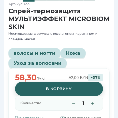
655
Спрей-термозащита
МУЛЬТИЭФФЕКТ МICROBIOM
SKIN
Несмываемая формула с коллагеном, кератином и
блендом масел
волосы и ногти
Кожа
Уход за волосами
58,30
92,00 BYN
−37%
BYN
В КОРЗИНУ
−
+
Количество
Доставка по РБ
Оплата при получении