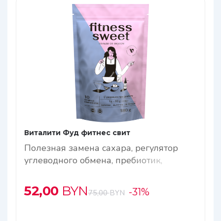
Виталити Фуд фитнес свит
Полезная замена сахара, регулятор
углеводного обмена, пребиотик,
антиоксидант, замедляет процесс
старения организма (геропротектор)
52,00
BYN
-31%
75,00
BYN