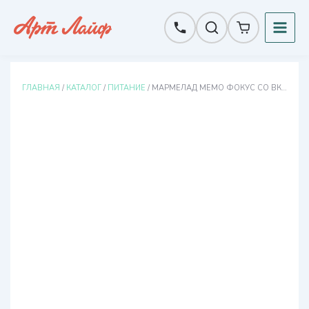
Перейти
к
содержимому
ГЛАВНАЯ
/
КАТАЛОГ
/
ПИТАНИЕ
/ МАРМЕЛАД МЕМО ФОКУС СО ВКУСОМ МАЛИНЫ