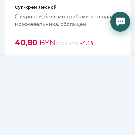
Суп-крем Лесной
С курицей, белыми грибами и плодами
можжевельника, обогащен
антиоксидантами
40,80
BYN
-43%
72,00
BYN
53,00
В КОРЗИНУ
BYN
В корзину