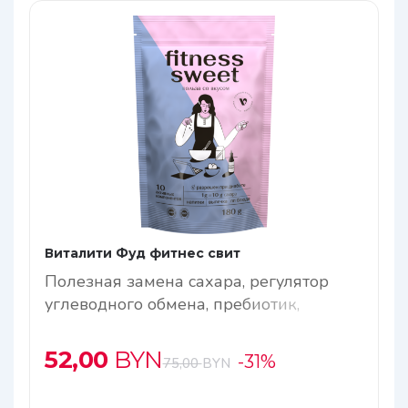
Виталити Фуд фитнес свит
Полезная замена сахара, регулятор
углеводного обмена, пребиотик,
антиоксидант, замедляет процесс
старения организма (геропротектор)
52,00
BYN
-31%
75,00
BYN