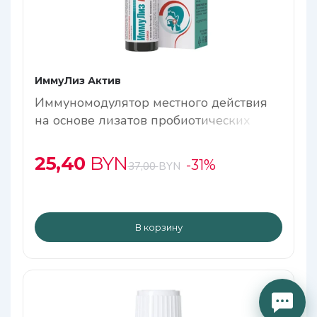
ИммуЛиз Актив
Иммуномодулятор местного действия
на основе лизатов пробиотических
бактерий, лизоцима и фитоэкстрактов
25,40
BYN
-31%
37,00
BYN
В корзину