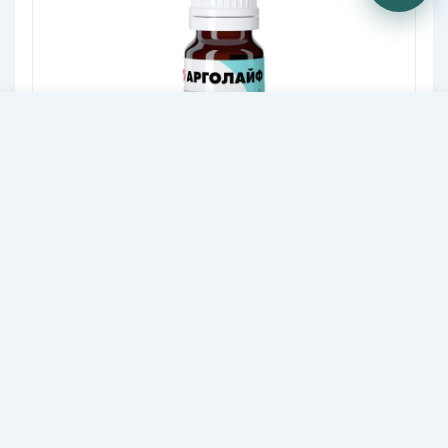
50,30
В КОРЗИНУ
BYN
Арголайф
Антисептический раствор на основе
коллоидного серебра для наружного
применения
24,60
BYN
-45%
45,00
BYN
В корзину