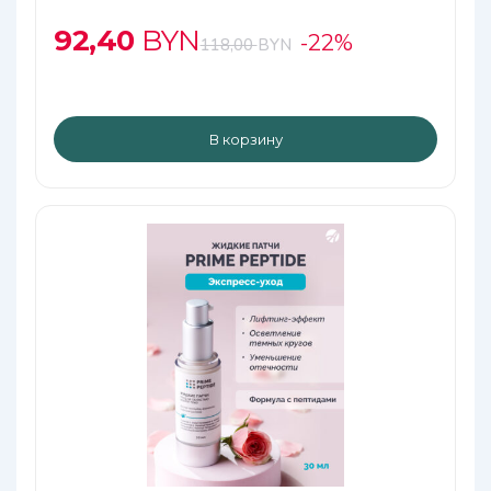
с витамином Е и карнозином
92,40
BYN
-22%
118,00
BYN
В корзину