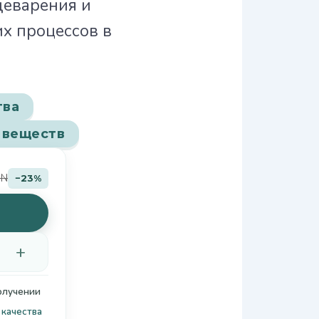
щеварения и
х процессов в
тва
 веществ
YN
−23%
+
олучении
качества