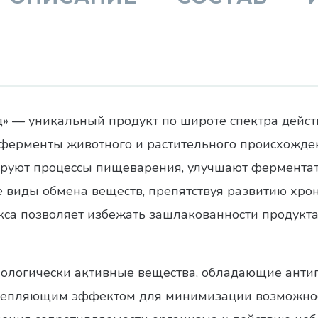
» — уникальный продукт по широте спектра действ
рменты животного и растительного происхождени
руют процессы пищеварения, улучшают ферментат
 виды обмена веществ, препятствуя развитию хро
са позволяет избежать зашлакованности продукт
иологически активные вещества, обладающие анти
епляющим эффектом для минимизации возможнос