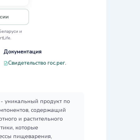
ссии
Беларуси и
tLife.
Документация
Свидетельство гос.рег.
- уникальный продукт по
омпонентов, содержащий
ного и растительного
тики, которые
ессы пищеварения,