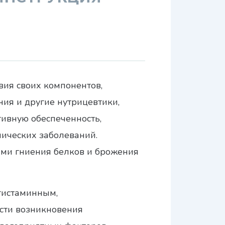
ия своих компонентов,
я и другие нутрицевтики,
ивную обеспеченность,
нических заболеваний.
ами гниения белков и брожения
гистаминным,
ти возникновения