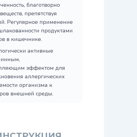
ченность, благотворно
веществ, препятствуя
ий. Регулярное применение
ашлакованности продуктами
ов в кишечнике.
логически активные
минным,
пляющим эффектом для
новения аллергических
емости организма к
ров внешней среды.
ИНСТРУКЦИЯ