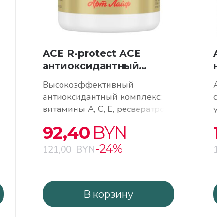
ACE R-protect АСЕ
антиоксидантный
комплекс
Высокоэффективный
антиоксидантный комплекс:
витамины A, C, E, ресвератрол
и «Пропиоселен». Здоровье
92,40
BYN
клеток, anti–age, иммунная
поддержка
-24%
121,00
BYN
В корзину