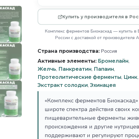
Купить у производителя в Ро
Комплекс ферментов Биокаскад — купить в 
России с доставкой от производителя Ar
Россия
Страна производства:
,
Активные элементы:
Бромелайн
,
,
,
Желчь
Панкреатин
Папаин
,
,
Протеолитические ферменты
Цинк
,
Экстракт солодки
Эхинацея
«Комплекс ферментов Биокаскад» 
широте спектра действия своих к
пищеварительные ферменты живот
происхождения и другие нутрицев
поддерживают и регулируют проц