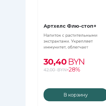
Артхелс Флю-стоп+
Напиток с растительными
экстрактами. Укрепляет
иммунитет, облегчает
симптомы простуды, выводит
токсины
30,40
BYN
-28%
42,00
BYN
В корзину