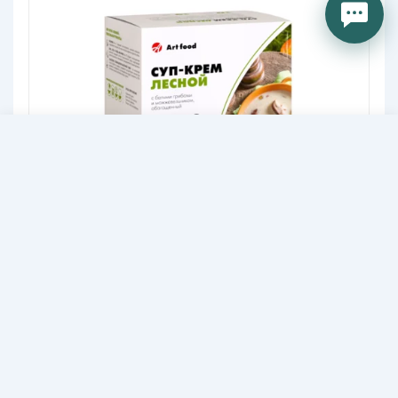
60,60
В КОРЗИНУ
BYN
Суп-крем Лесной
С курицей, белыми грибами и плодами
можжевельника, обогащен
антиоксидантами
40,80
BYN
-43%
72,00
BYN