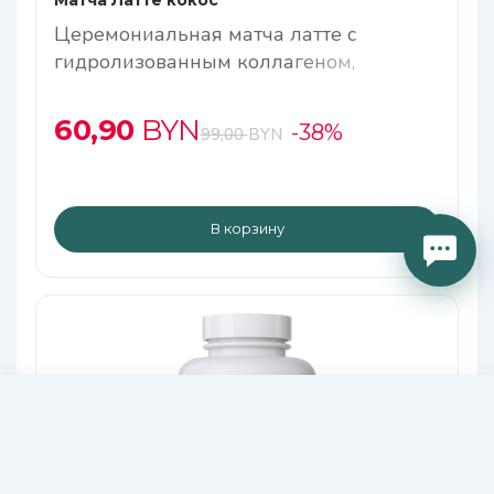
Матча Латте кокос
Церемониальная матча латте с
гидролизованным коллагеном,
нативным кремнием и комплексом
метабиотиков
60,90
BYN
-38%
99,00
BYN
В корзину
44,40
В КОРЗИНУ
BYN