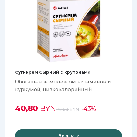
Суп-крем Сырный с крутонами
Обогащен комплексом витаминов и
куркумой, низкокалорийный
40,80
BYN
-43%
72,00
BYN
В корзину