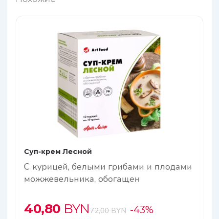
Суп-крем Лесной
С курицей, белыми грибами и плодами
можжевельника, обогащен
антиоксидантами
40,80
BYN
-43%
72,00
BYN