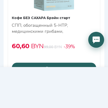
Кофе БЕЗ САХАРА Брэйн старт
СПП, обогащенный 5-HTP,
медицинскими грибами,
растительными экстрактами и
витаминами группы В
60,60
BYN
-39%
99,00
BYN
В корзину
44,00
В КОРЗИНУ
BYN