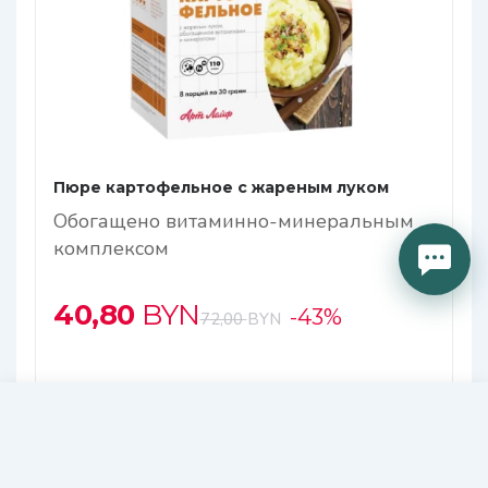
Пюре картофельное с жареным луком
Обогащено витаминно-минеральным
комплексом
40,80
BYN
-43%
72,00
BYN
В корзину
33,40
В КОРЗИНУ
BYN