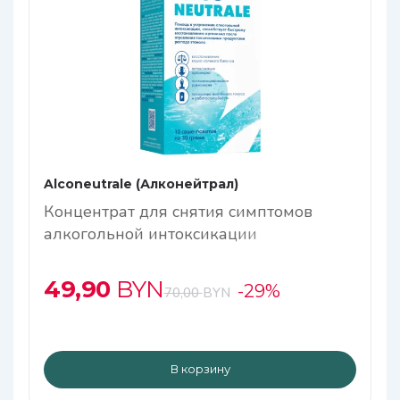
Alconeutrale (Алконейтрал)
Концентрат для снятия симптомов
алкогольной интоксикации
49,90
BYN
-29%
70,00
BYN
В корзину