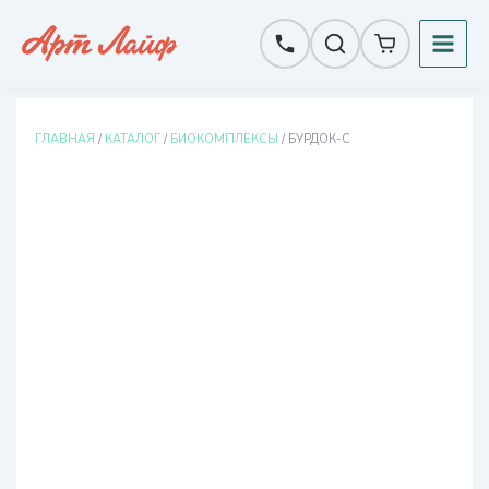
Перейти
к
содержимому
ГЛАВНАЯ
/
КАТАЛОГ
/
БИОКОМПЛЕКСЫ
/ БУРДОК-С