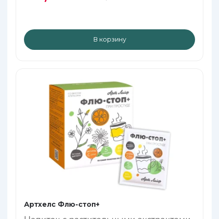
В корзину
Артхелс Флю-стоп+