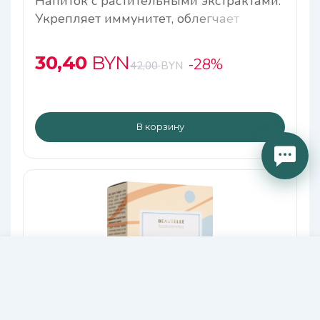
Напиток с растительными экстрактами.
Укрепляет иммунитет, облегчает
симптомы простуды, выводит токсины
30,40
BYN
-28%
42,00
BYN
В корзину
79,00
В КОРЗИНУ
BYN