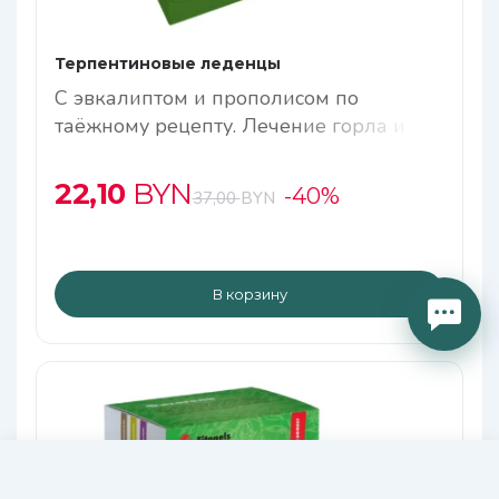
Терпентиновые леденцы
С эвкалиптом и прополисом по
таёжному рецепту. Лечение горла и
свежесть дыхания
22,10
BYN
-40%
37,00
BYN
В корзину
30,40
В КОРЗИНУ
BYN